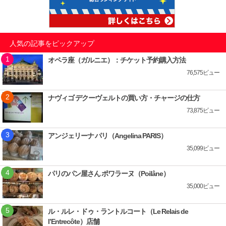
人気の記事をピックアップ
オペラ座（ガルニエ）：チケット予約購入方法
76,575ビュー
ナヴィゴ デクーヴェルトの買い方・チャージの仕方
73,875ビュー
アンジェリーナ パリ（Angelina PARIS）
35,099ビュー
パリのパン屋さん ポワラーヌ（Poilâne）
35,000ビュー
ル・ルレ・ドゥ・ラントルコート（Le Relais de
l’Entrecôte）店舗