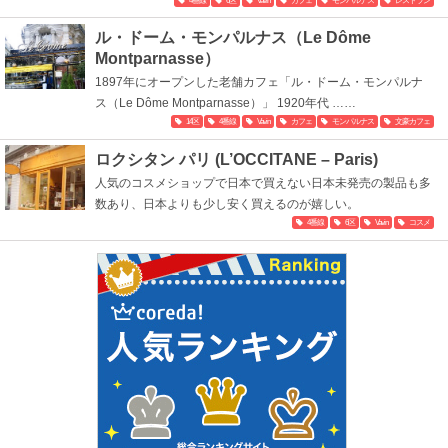
4番線
6区
Vavin
カフェ
モンパルナス
レストラン
ル・ドーム・モンパルナス（Le Dôme
Montparnasse）
1897年にオープンした老舗カフェ「ル・ドーム・モンパルナ
ス（Le Dôme Montparnasse）」 1920年代 ……
14区
4番線
Vavin
カフェ
モンパルナス
文豪カフェ
ロクシタン パリ (L’OCCITANE – Paris)
人気のコスメショップで日本で買えない日本未発売の製品も多
数あり、日本よりも少し安く買えるのが嬉しい。
4番線
6区
Vavin
コスメ