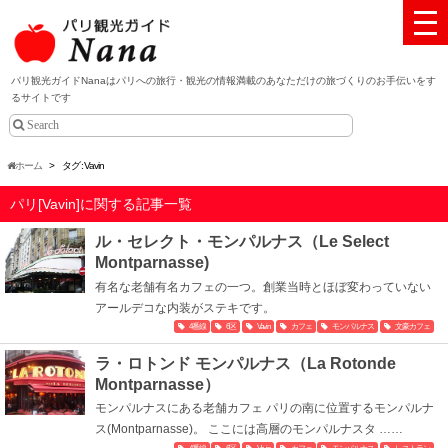
パリ観光ガイドNanaはパリへの旅行・観光の情報満載のあなただけの旅づくりのお手伝いをす
るサイトです
ホーム
>
タグ : Vavin
パリ[Vavin]に関する記事一覧
ル・セレクト・モンパルナス（Le Select
Montparnasse)
有名な老舗有名カフェの一つ。創業当時とほぼ変わっていない
アールデコな内装がステキです。
4番線
6区
Vavin
カフェ
モンパルナス
文豪カフェ
ラ・ロトンド モンパルナス（La Rotonde
Montparnasse）
モンパルナスにある老舗カフェ パリの南に位置するモンパルナ
ス(Montparnasse)。 ここには高層のモンパルナスタ ……