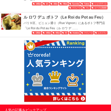
14番線
1区
1番線
7番線
Pyramides
Tuileries
ショコラティエ
マドレーヌ
マレ
ルーブル美術館
ル ロワ デュ ポトフ（Le Roi du Pot au Feu）
パリ９区、ビニョン通り（Rue Vignon）にあるポトフ専門店
「Le Roi du Pot au Feu（ル ロワ デ ……
12番線
14番線
8番線
9区
Madeleine
マドレーヌ
レストラン
人気の記事をピックアップ