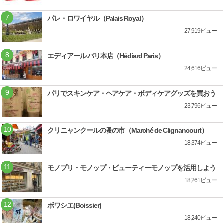
パレ・ロワイヤル（Palais Royal）
27,919ビュー
エディアール パリ本店（Hédiard Paris）
24,616ビュー
パリでスキンケア・ヘアケア・ボディケアグッズを買おう
23,796ビュー
クリニャンクールの蚤の市（Marché de Clignancourt）
18,374ビュー
モノプリ・モノップ・ビューティーモノップを活用しよう
18,261ビュー
ボワシエ(Boissier)
18,240ビュー