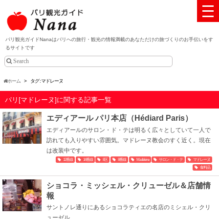
パリ観光ガイドNanaはパリへの旅行・観光の情報満載のあなただけの旅づくりのお手伝いをす
るサイトです
ホーム
>
タグ : マドレーヌ
パリ[マドレーヌ]に関する記事一覧
エディアール パリ本店（Hédiard Paris）
エディアールのサロン・ド・テは明るく広々としていて一人で
訪れても入りやすい雰囲気。マドレーヌ教会のすく近く。現在
は改装中です。
12番線
14番線
8区
8番線
Madeleine
サロン・ド・テ
マドレーヌ
食料品
ショコラ・ミッシェル・クリューゼル＆店舗情
報
サントノレ通りにあるショコラティエの名店のミシェル・クリ
ューゼル