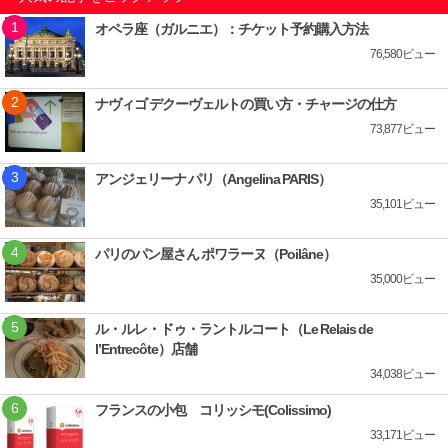
オペラ座（ガルニエ）：チケット予約購入方法
76,580ビュー
ナヴィゴ デクーヴェルトの買い方・チャージの仕方
73,877ビュー
アンジェリーナ パリ（Angelina PARIS）
35,101ビュー
パリのパン屋さん ポワラーヌ（Poilâne）
35,000ビュー
ル・ルレ・ドゥ・ラントルコート（Le Relais de
l’Entrecôte）店舗
34,038ビュー
フランスの小包 コリッシモ(Colissimo)
33,171ビュー