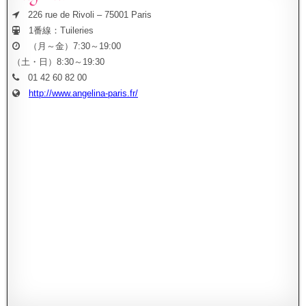
226 rue de Rivoli – 75001 Paris
1番線：Tuileries
（月～金）7:30～19:00
（土・日）8:30～19:30
01 42 60 82 00
http://www.angelina-paris.fr/