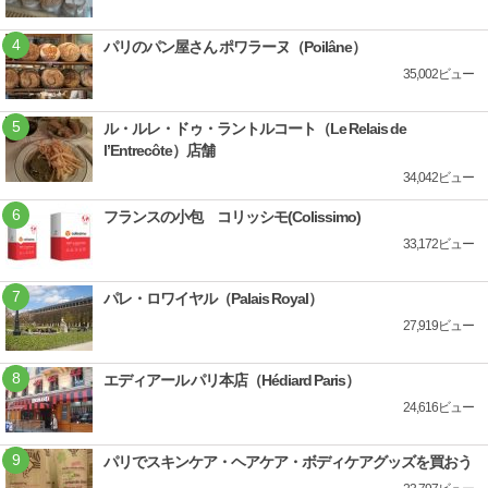
パリのパン屋さん ポワラーヌ（Poilâne）
35,002ビュー
ル・ルレ・ドゥ・ラントルコート（Le Relais de
l’Entrecôte）店舗
34,042ビュー
フランスの小包 コリッシモ(Colissimo)
33,172ビュー
パレ・ロワイヤル（Palais Royal）
27,919ビュー
エディアール パリ本店（Hédiard Paris）
24,616ビュー
パリでスキンケア・ヘアケア・ボディケアグッズを買おう