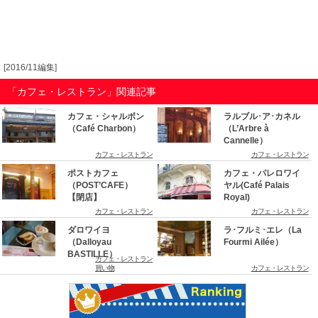
[2016/11編集]
「カフェ・レストラン」関連記事
カフェ・シャルボン
ラルブル･ア･カネル
（Café Charbon）
（L’Arbre à
Cannelle）
カフェ・レストラン
カフェ・レストラン
ポストカフェ
カフェ・パレロワイ
（POST’CAFE）
ヤル(Café Palais
【閉店】
Royal)
カフェ・レストラン
カフェ・レストラン
ダロワイヨ
ラ･フルミ･エレ（La
（Dalloyau
Fourmi Ailée）
BASTILLE）
カフェ・レストラン
買い物
カフェ・レストラン