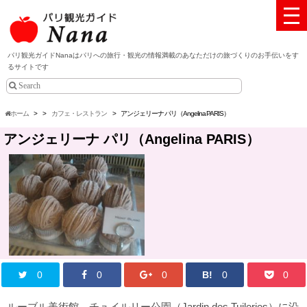
パリ観光ガイドNanaはパリへの旅行・観光の情報満載のあなただけの旅づくりのお手伝いをす
るサイトです
ホーム
>
>
カフェ・レストラン
>
アンジェリーナ パリ（Angelina PARIS）
アンジェリーナ パリ（Angelina PARIS）
0
0
0
B!
0
0
ルーブル美術館、チュイルリー公園（Jardin des Tuileries）に沿