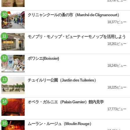
23,797ビュー
クリニャンクールの蚤の市（Marché de Clignancourt）
18,377ビュー
モノプリ・モノップ・ビューティーモノップを活用しよう
18,261ビュー
ボワシエ(Boissier)
18,240ビュー
チュイルリー公園（Jardin des Tuileries）
18,225ビュー
オペラ・ガルニエ（Palais Garnier）館内見学
17,773ビュー
ムーラン・ルージュ（Moulin Rouge）