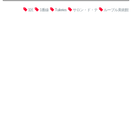
1区
1番線
Tuileries
サロン・ド・テ
ルーブル美術館