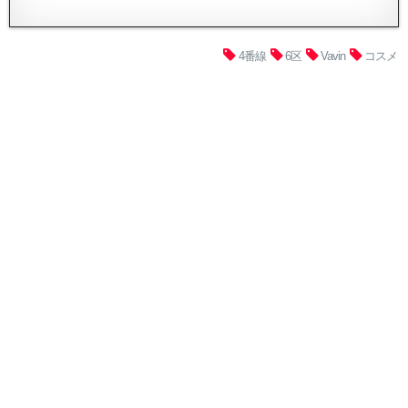
4番線
6区
Vavin
コスメ