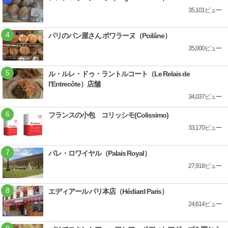
35,101ビュー
パリのパン屋さん ポワラーヌ（Poilâne）
35,000ビュー
ル・ルレ・ドゥ・ラントルコート（Le Relais de
l’Entrecôte）店舗
34,037ビュー
フランスの小包 コリッシモ(Colissimo)
33,170ビュー
パレ・ロワイヤル（Palais Royal）
27,918ビュー
エディアール パリ本店（Hédiard Paris）
24,614ビュー