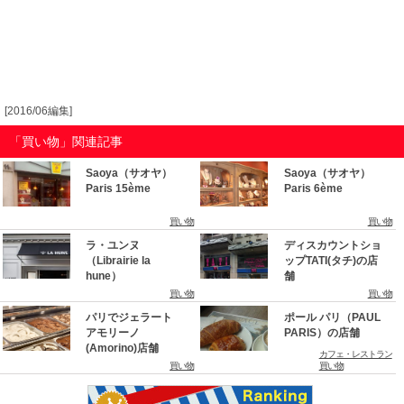
[2016/06編集]
「買い物」関連記事
Saoya（サオヤ）
Saoya（サオヤ）
Paris 15ème
Paris 6ème
買い物
買い物
ラ・ユンヌ
ディスカウントショ
（Librairie la
ップTATI(タチ)の店
hune）
舗
買い物
買い物
パリでジェラート
ポール パリ（PAUL
アモリーノ
PARIS）の店舗
(Amorino)店舗
カフェ・レストラン
買い物
買い物