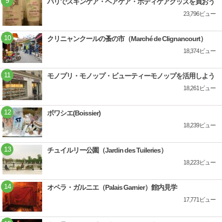
パリでスキンケア・ヘアケア・ボディケアグッズを買おう
23,796ビュー
クリニャンクールの蚤の市（Marché de Clignancourt）
18,374ビュー
モノプリ・モノップ・ビューティーモノップを活用しよう
18,261ビュー
ボワシエ(Boissier)
18,239ビュー
チュイルリー公園（Jardin des Tuileries）
18,223ビュー
オペラ・ガルニエ（Palais Garnier）館内見学
17,771ビュー