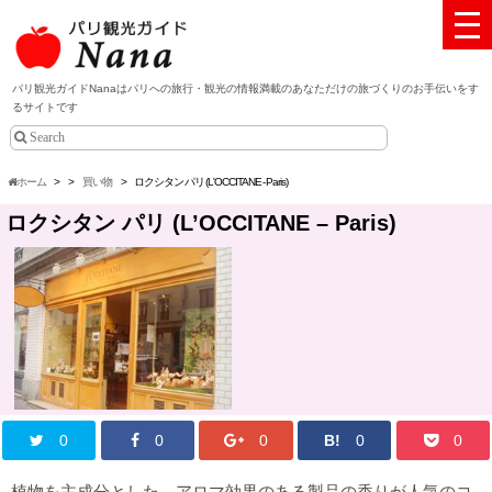
パリ観光ガイドNanaはパリへの旅行・観光の情報満載のあなただけの旅づくりのお手伝いをす
るサイトです
ホーム
>
>
買い物
>
ロクシタン パリ (L'OCCITANE - Paris)
ロクシタン パリ (L’OCCITANE – Paris)
0
0
0
B!
0
0
植物を主成分とした、アロマ効果のある製品の香りが人気のコ