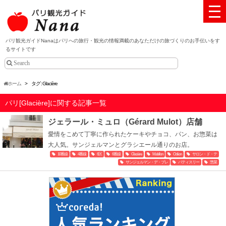
パリ観光ガイドNanaはパリへの旅行・観光の情報満載のあなただけの旅づくりのお手伝いをす
るサイトです
ホーム
>
タグ : Glacière
パリ[Glacière]に関する記事一覧
ジェラール・ミュロ（Gérard Mulot）店舗
愛情をこめて丁寧に作られたケーキやチョコ、パン、お惣菜は
大人気。サンジェルマンとグラシエール通りのお店。
10番線
4番線
6区
6番線
Glacière
Mabillon
Odéon
サロン・ド・テ
サンジェルマン・デ・プレ
パティスリー
惣菜