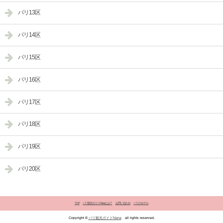
パリ13区
パリ14区
パリ15区
パリ16区
パリ17区
パリ18区
パリ19区
パリ20区
TOP
パリ観光ガイドNanaとは？
お問い合わせ
パリのホテル
Copyright ©
パリ観光ガイドNana
all rights reserved.