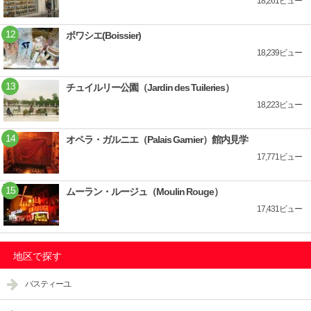
18,261ビュー
ボワシエ(Boissier)
18,239ビュー
チュイルリー公園（Jardin des Tuileries）
18,223ビュー
オペラ・ガルニエ（Palais Garnier）館内見学
17,771ビュー
ムーラン・ルージュ（Moulin Rouge）
17,431ビュー
地区で探す
バスティーユ