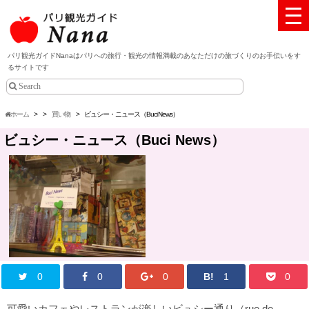
パリ観光ガイドNanaはパリへの旅行・観光の情報満載のあなただけの旅づくりのお手伝いをす
るサイトです
ホーム
>
>
買い物
>
ビュシー・ニュース（Buci News）
ビュシー・ニュース（Buci News）
0
0
0
B!
1
0
可愛いカフェやレストランが楽しいビュシー通り（rue de