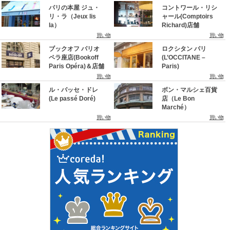
パリの本屋 ジュ・
コントワール・リシ
リ・ラ（Jeux lis
ャール(Comptoirs
la）
Richard)店舗
買い物
買い物
ブックオフ パリオ
ロクシタン パリ
ペラ座店(Bookoff
(L’OCCITANE –
Paris Opéra)＆店舗
Paris)
買い物
買い物
ル・パッセ・ドレ
ボン・マルシェ百貨
(Le passé Doré)
店（Le Bon
Marché）
買い物
買い物