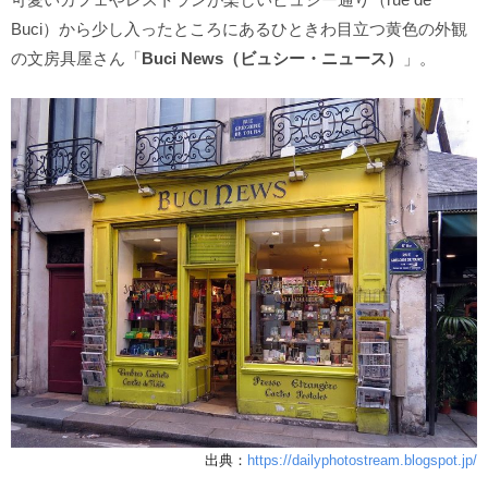
Buci）から少し入ったところにあるひときわ目立つ黄色の外観
の文房具屋さん「
Buci News（ビュシー・ニュース）
」。
出典：
https://dailyphotostream.blogspot.jp/