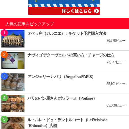
人気の記事をピックアップ
オペラ座（ガルニエ）：チケット予約購入方法
76,578ビュー
ナヴィゴ デクーヴェルトの買い方・チャージの仕方
73,877ビュー
アンジェリーナ パリ（Angelina PARIS）
35,101ビュー
パリのパン屋さん ポワラーヌ（Poilâne）
35,000ビュー
ル・ルレ・ドゥ・ラントルコート（Le Relais de
l’Entrecôte）店舗