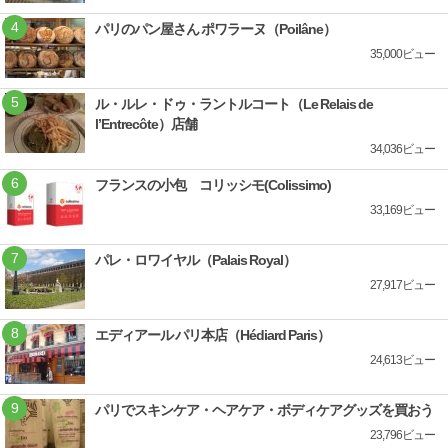
パリのパン屋さん ポワラーヌ（Poilâne）
35,000ビュー
ル・ルレ・ドゥ・ラントルコート（Le Relais de
l’Entrecôte）店舗
34,036ビュー
フランスの小包 コリッシモ(Colissimo)
33,169ビュー
パレ・ロワイヤル（Palais Royal）
27,917ビュー
エディアール パリ本店（Hédiard Paris）
24,613ビュー
パリでスキンケア・ヘアケア・ボディケアグッズを買おう
23,796ビュー