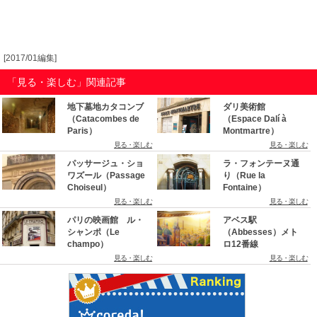
[2017/01編集]
「見る・楽しむ」関連記事
地下墓地カタコンブ
ダリ美術館
（Catacombes de
（Espace Dalí à
Paris）
Montmartre）
見る・楽しむ
見る・楽しむ
パッサージュ・ショ
ラ・フォンテーヌ通
ワズール（Passage
り（Rue la
Choiseul）
Fontaine）
見る・楽しむ
見る・楽しむ
パリの映画館 ル・
アベス駅
シャンポ（Le
（Abbesses）メト
champo）
ロ12番線
見る・楽しむ
見る・楽しむ