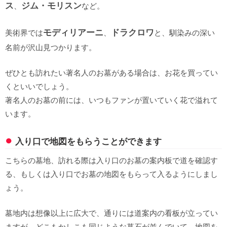
ス
ジム・モリスン
、
など。
モディリアーニ
ドラクロワ
美術界では
、
と、馴染みの深い
名前が沢山見つかります。
ぜひとも訪れたい著名人のお墓がある場合は、お花を買ってい
くといいでしょう。
著名人のお墓の前には、いつもファンが置いていく花で溢れて
います。
入り口で地図をもらうことができます
こちらの墓地、訪れる際は入り口のお墓の案内板で道を確認す
る、もしくは入り口でお墓の地図をもらって入るようにしまし
ょう。
墓地内は想像以上に広大で、通りには道案内の看板が立ってい
ますが、どこもかしこも同じような墓石が並んでいて、地図を