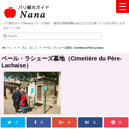
パリ観光ガイドNanaはパリへの旅行・観光の情報満載のあなただけの旅づくりのお手伝いをす
るサイトです
ホーム
>
>
見る・楽しむ
>
ペール・ラシェーズ墓地（Cimetière du Père-Lachaise）
ペール・ラシェーズ墓地（Cimetière du Père-
Lachaise）
0
0
0
B!
0
0