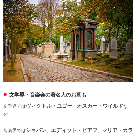
文学界・音楽会の著名人のお墓も
ヴィクトル・ユゴー
オスカー・ワイルド
文学界では
、
な
ど。
ショパン
エディット・ピアフ
マリア・カラ
音楽界では
、
、