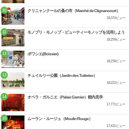
クリニャンクールの蚤の市（Marché de Clignancourt）
18,374ビュー
モノプリ・モノップ・ビューティーモノップを活用しよう
18,259ビュー
ボワシエ(Boissier)
18,239ビュー
チュイルリー公園（Jardin des Tuileries）
18,222ビュー
オペラ・ガルニエ（Palais Garnier）館内見学
17,771ビュー
ムーラン・ルージュ（Moulin Rouge）
17,431ビュー