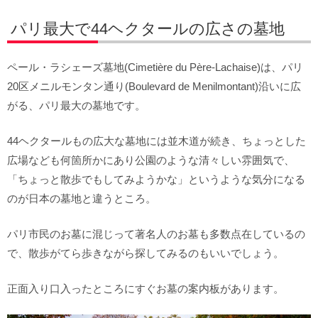
パリ最大で44ヘクタールの広さの墓地
ペール・ラシェーズ墓地(Cimetière du Père-Lachaise)は、パリ
20区メニルモンタン通り(Boulevard de Menilmontant)沿いに広
がる、パリ最大の墓地です。
44ヘクタールもの広大な墓地には並木道が続き、ちょっとした
広場なども何箇所かにあり公園のような清々しい雰囲気で、
「ちょっと散歩でもしてみようかな」というような気分になる
のが日本の墓地と違うところ。
パリ市民のお墓に混じって著名人のお墓も多数点在しているの
で、散歩がてら歩きながら探してみるのもいいでしょう。
正面入り口入ったところにすぐお墓の案内板があります。