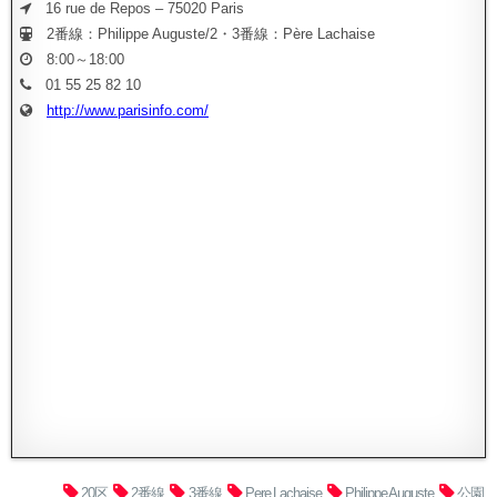
16 rue de Repos – 75020 Paris
2番線：Philippe Auguste/2・3番線：Père Lachaise
8:00～18:00
01 55 25 82 10
http://www.parisinfo.com/
20区
2番線
3番線
Pere Lachaise
Philippe Auguste
公園