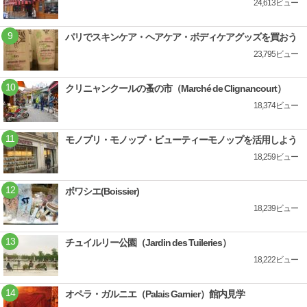
24,613ビュー
パリでスキンケア・ヘアケア・ボディケアグッズを買おう
23,795ビュー
クリニャンクールの蚤の市（Marché de Clignancourt）
18,374ビュー
モノプリ・モノップ・ビューティーモノップを活用しよう
18,259ビュー
ボワシエ(Boissier)
18,239ビュー
チュイルリー公園（Jardin des Tuileries）
18,222ビュー
オペラ・ガルニエ（Palais Garnier）館内見学