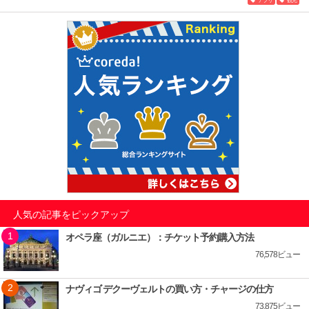
アプリ
観光
人気の記事をピックアップ
オペラ座（ガルニエ）：チケット予約購入方法
76,578ビュー
ナヴィゴ デクーヴェルトの買い方・チャージの仕方
73,875ビュー