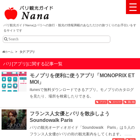
パリ観光ガイドNanaはパリへの旅行・観光の情報満載のあなただけの旅づくりのお手伝いをす
るサイトです
ホーム
>
タグ : アプリ
パリ[アプリ]に関する記事一覧
モノプリを便利に使うアプリ「MONOPRIX ET
MOI」
itunesで無料ダウンロードできるアプリ。モノプリのカタログ
を見たり、場所を検索したりできる。
アプリ
スーパー
買い物
フランス人女優とパリを散歩しよう
Soundowalk Paris
パリの観光オーディオガイド「Soundowalk Paris」は５人の
フランス人女優がパリの街の観光案内をしてくれます。 ……