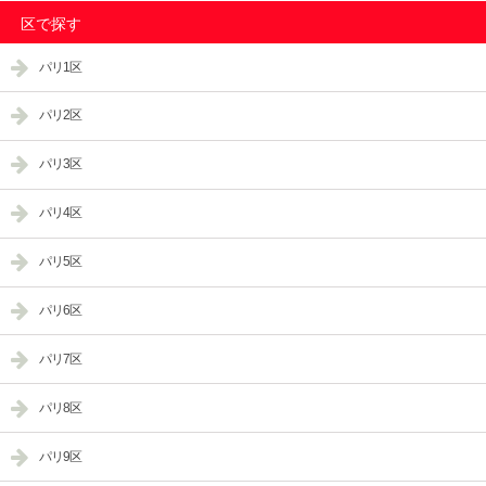
区で探す
パリ1区
パリ2区
パリ3区
パリ4区
パリ5区
パリ6区
パリ7区
パリ8区
パリ9区