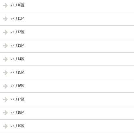
パリ10区
パリ11区
パリ12区
パリ13区
パリ14区
パリ15区
パリ16区
パリ17区
パリ18区
パリ19区