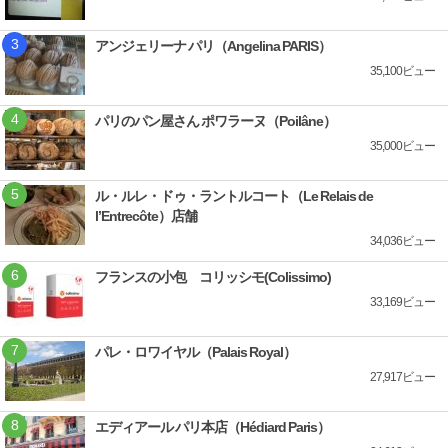
アンジェリーナ パリ（Angelina PARIS）
35,100ビュー
パリのパン屋さん ポワラーヌ（Poilâne）
35,000ビュー
ル・ルレ・ドゥ・ラントルコート（Le Relais de
l’Entrecôte）店舗
34,036ビュー
フランスの小包 コリッシモ(Colissimo)
33,169ビュー
パレ・ロワイヤル（Palais Royal）
27,917ビュー
エディアール パリ本店（Hédiard Paris）