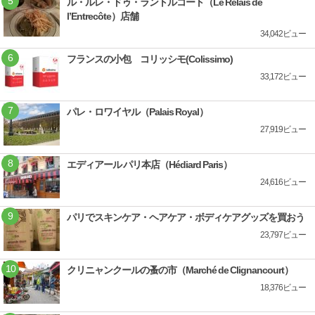
ル・ルレ・ドゥ・ラントルコート（Le Relais de
l’Entrecôte）店舗
34,042ビュー
フランスの小包 コリッシモ(Colissimo)
33,172ビュー
パレ・ロワイヤル（Palais Royal）
27,919ビュー
エディアール パリ本店（Hédiard Paris）
24,616ビュー
パリでスキンケア・ヘアケア・ボディケアグッズを買おう
23,797ビュー
クリニャンクールの蚤の市（Marché de Clignancourt）
18,376ビュー