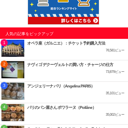
人気の記事をピックアップ
オペラ座（ガルニエ）：チケット予約購入方法
76,581ビュー
ナヴィゴ デクーヴェルトの買い方・チャージの仕方
73,879ビュー
アンジェリーナ パリ（Angelina PARIS）
35,101ビュー
パリのパン屋さん ポワラーヌ（Poilâne）
35,002ビュー