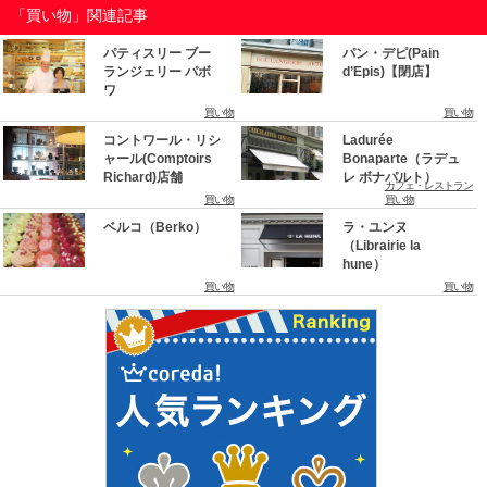
「買い物」関連記事
パティスリー ブー
パン・デピ(Pain
ランジェリー パボ
d’Epis)【閉店】
ワ
買い物
買い物
コントワール・リシ
Ladurée
ャール(Comptoirs
Bonaparte（ラデュ
Richard)店舗
レ ボナパルト）
カフェ・レストラン
買い物
買い物
ベルコ（Berko）
ラ・ユンヌ
（Librairie la
hune）
買い物
買い物