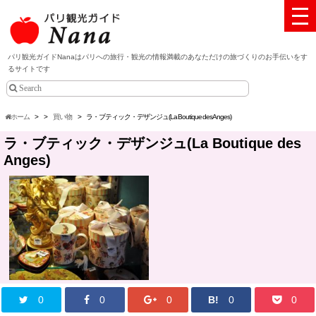
パリ観光ガイドNanaはパリへの旅行・観光の情報満載のあなただけの旅づくりのお手伝いをす
るサイトです
ホーム
>
>
買い物
>
ラ・ブティック・デザンジュ(La Boutique des Anges)
ラ・ブティック・デザンジュ(La Boutique des
Anges)
0
0
0
B!
0
0