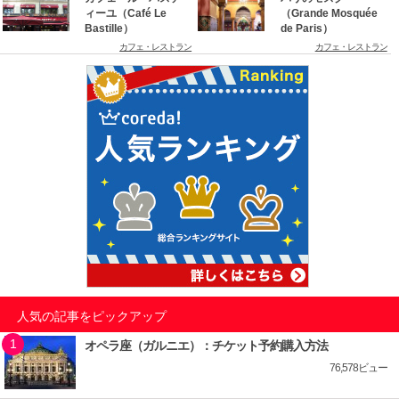
ィーユ（Café Le
（Grande Mosquée
Bastille）
de Paris）
カフェ・レストラン
カフェ・レストラン
人気の記事をピックアップ
オペラ座（ガルニエ）：チケット予約購入方法
76,578ビュー