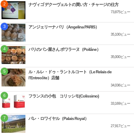
ナヴィゴ デクーヴェルトの買い方・チャージの仕方
73,875ビュー
アンジェリーナ パリ（Angelina PARIS）
35,100ビュー
パリのパン屋さん ポワラーヌ（Poilâne）
35,000ビュー
ル・ルレ・ドゥ・ラントルコート（Le Relais de
l’Entrecôte）店舗
34,036ビュー
フランスの小包 コリッシモ(Colissimo)
33,169ビュー
パレ・ロワイヤル（Palais Royal）
27,917ビュー