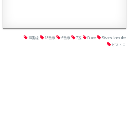
10番線
13番線
6番線
7区
Duroc
Sèvres-Lecourbe
ビストロ