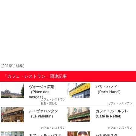
[2016/11編集]
「カフェ・レストラン」関連記事
ヴォージュ広場
パリ・ハノイ
（Place des
（Paris Hanoï)
Vosges）
カフェ・レストラン
見る・楽しむ
カフェ・レストラン
ル・ヴァロンタン
カフェ・ル・ルフレ
（Le Valentin）
(Café le Reflet)
カフェ・レストラン
カフェ・レストラン
カフェ・ル・バステ
パリのモスク