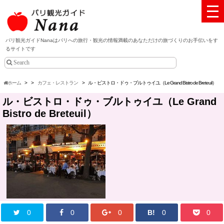
パリ観光ガイドNanaはパリへの旅行・観光の情報満載のあなただけの旅づくりのお手伝いをす
るサイトです
ホーム
>
>
カフェ・レストラン
>
ル・ビストロ・ドゥ・ブルトゥイユ（Le Grand Bistro de Breteuil）
ル・ビストロ・ドゥ・ブルトゥイユ（Le Grand
Bistro de Breteuil）
0
0
0
B!
0
0