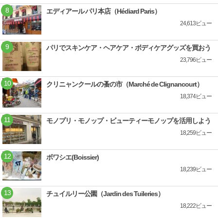
エディアール パリ本店（Hédiard Paris）
24,613ビュー
パリでスキンケア・ヘアケア・ボディケアグッズを買おう
23,796ビュー
クリニャンクールの蚤の市（Marché de Clignancourt）
18,374ビュー
モノプリ・モノップ・ビューティーモノップを活用しよう
18,259ビュー
ボワシエ(Boissier)
18,239ビュー
チュイルリー公園（Jardin des Tuileries）
18,222ビュー