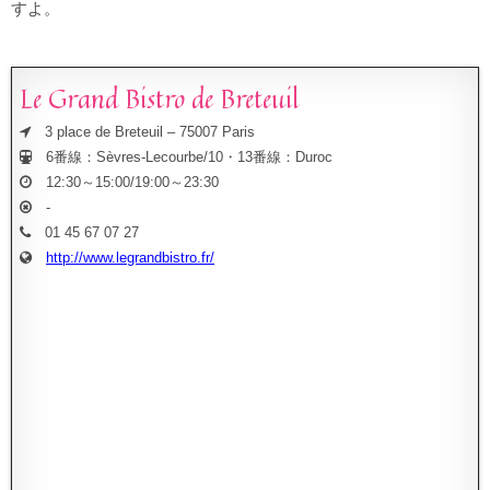
すよ。
Le Grand Bistro de Breteuil
3 place de Breteuil – 75007 Paris
6番線：Sèvres-Lecourbe/10・13番線：Duroc
12:30～15:00/19:00～23:30
-
01 45 67 07 27
http://www.legrandbistro.fr/