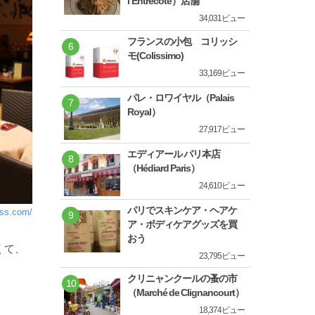
l’Entrecôte）店舗
34,031ビュー
フランスの小包 コリッシ
モ(Colissimo)
33,169ビュー
パレ・ロワイヤル（Palais
Royal）
27,917ビュー
エディアール パリ本店
（Hédiard Paris）
24,610ビュー
パリでスキンケア・ヘアケ
ess.com/
ア・ボディケアグッズを買
おう
くて、
23,795ビュー
クリニャンクールの蚤の市
（Marché de Clignancourt）
18,374ビュー