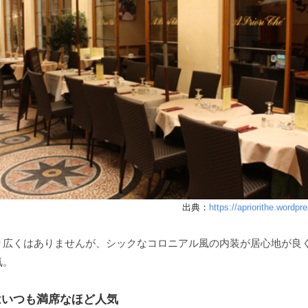
出典：
https://apriorithe.wordpr
り広くはありませんが、シックなコロニアル風の内装が居心地が良
気。
はいつも満席なほど人気