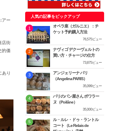
人気の記事をピックアップ
ぶアー
オペラ座（ガルニエ）：チ
ケット予約購入方法
76,575ビュー
商店街
ナヴィゴ デクーヴェルトの
史的価
買い方・チャージの仕方
73,875ビュー
にあり
アンジェリーナ パリ
（Angelina PARIS）
35,099ビュー
パリのパン屋さん ポワラー
ヌ（Poilâne）
35,000ビュー
ル・ルレ・ドゥ・ラントル
コート（Le Relais de