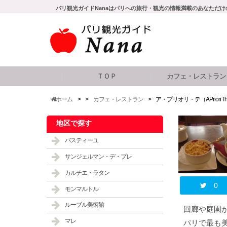
パリ観光ガイドNanaはパリへの旅行・観光の情報満載のあなただ
ＴＯＰ
カフェ・レストラン
ホーム
>
>
カフェ・レストラン
>
ア・プリオリ・テ（A Priori T
地区で探す
バスティーユ
サンジェルマン・デ・プレ
カルチエ・ラタン
0
モンマルトル
ルーブル美術館
回廊や庭園
マレ
パリで最も