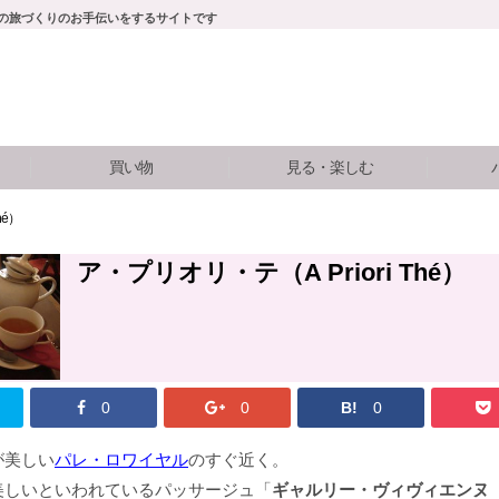
けの旅づくりのお手伝いをするサイトです
買い物
見る・楽しむ
hé）
ア・プリオリ・テ（A Priori Thé）
0
0
B!
0
が美しい
パレ・ロワイヤル
のすぐ近く。
美しいといわれているパッサージュ「
ギャルリー・ヴィヴィエンヌ