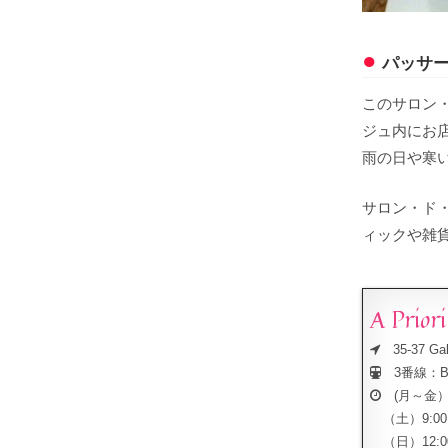
パッサ
このサロン
ジュ内にお
雨の日や寒
サロン・ド
ィックや雑
A Prior
35-37 Gale
3番線：Bo
(月～金）9:
（土）9:00～
（日）12:00