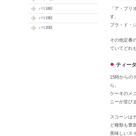
「ア・プリオ
パリ18区
す。
パリ19区
プラ・ド・ジ
パリ20区
その他定番の
ていてどれ
ティー
15時からの
ら。
ケーキのメ
ニーが並び
スコーンは
ど種類も豊
美味しいスイ