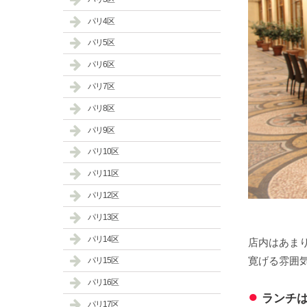
パリ4区
パリ5区
パリ6区
パリ7区
パリ8区
パリ9区
パリ10区
パリ11区
パリ12区
パリ13区
パリ14区
店内はあま
寛げる雰囲
パリ15区
パリ16区
ランチ
パリ17区