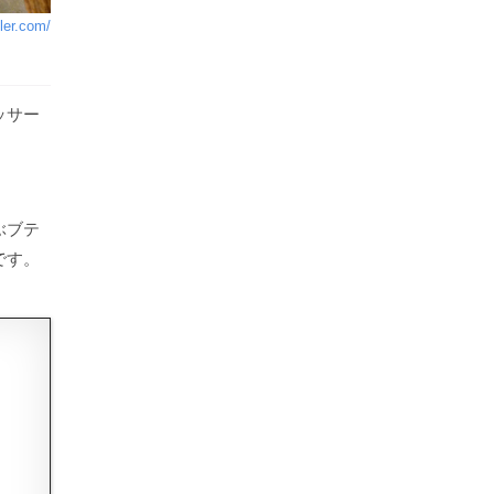
eler.com/
ッサー
ぶブテ
です。