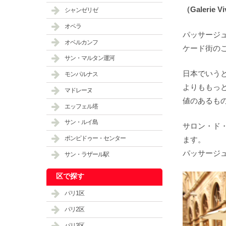
（Galerie V
シャンゼリゼ
オペラ
パッサージ
オベルカンフ
ケード街の
サン・マルタン運河
日本でいう
モンパルナス
よりももっ
マドレーヌ
値のあるも
エッフェル塔
サン・ルイ島
サロン・ド・
ポンピドゥー・センター
ます。
パッサージ
サン・ラザール駅
区で探す
パリ1区
パリ2区
パリ3区